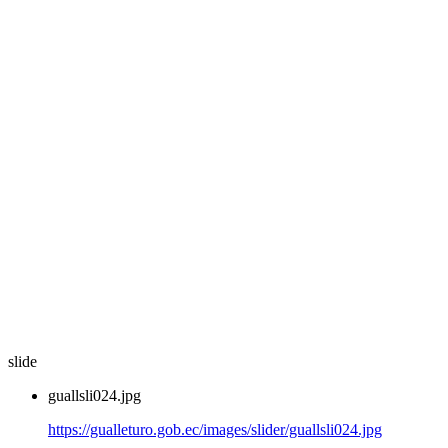
slide
guallsli024.jpg
https://gualleturo.gob.ec/images/slider/guallsli024.jpg