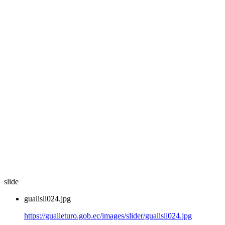
slide
guallsli024.jpg
https://gualleturo.gob.ec/images/slider/guallsli024.jpg