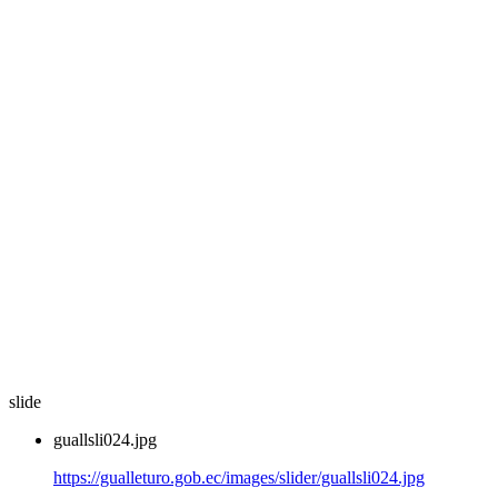
slide
guallsli024.jpg
https://gualleturo.gob.ec/images/slider/guallsli024.jpg