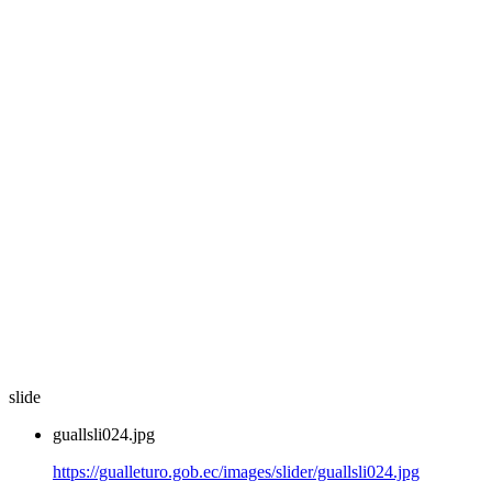
slide
guallsli024.jpg
https://gualleturo.gob.ec/images/slider/guallsli024.jpg