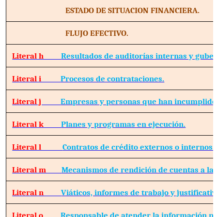
ESTADO DE SITUACION FINANCIERA.
FLUJO EFECTIVO.
Literal h
Resultados de auditorías internas y gube
Literal i
Procesos de contrataciones.
Literal j
Empresas y personas que han incumplido 
Literal k
Planes y programas en ejecución.
Literal l
Contratos de crédito externos o internos.
Literal m
Mecanismos de rendición de cuentas a la 
Literal n
Viáticos, informes de trabajo y justificativ
Literal o
Responsable de atender la información pú