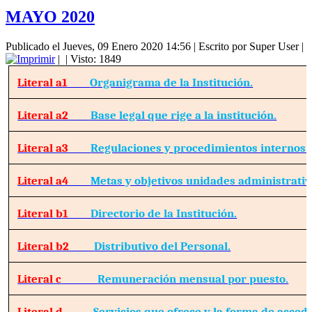
MAYO 2020
Publicado el Jueves, 09 Enero 2020 14:56
|
Escrito por Super User
|
|
| Visto: 1849
Literal a1
Organigrama de la Institución.
Literal a2
Base legal que rige a la institución.
Literal a3
Regulaciones y procedimientos internos.
Literal a4
Metas y objetivos unidades administrativ
Literal b1
Directorio de la Institución.
Literal b2
Distributivo del Personal.
Literal c
Remuneración mensual por puesto.
Literal d
Servicios que ofrece y la forma de accede