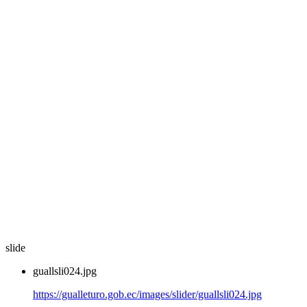
slide
guallsli024.jpg
https://gualleturo.gob.ec/images/slider/guallsli024.jpg