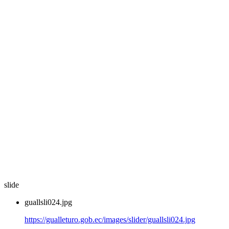
slide
guallsli024.jpg
https://gualleturo.gob.ec/images/slider/guallsli024.jpg