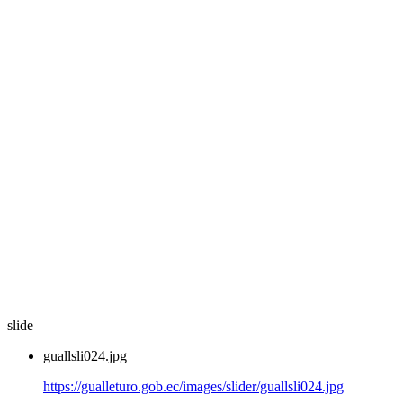
slide
guallsli024.jpg
https://gualleturo.gob.ec/images/slider/guallsli024.jpg